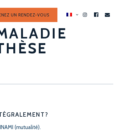
ENEZ UN RENDEZ-VOUS
INSTAGRAM
FACEBOOK
EMAIL
 MALADIE
THÈSE
?
NTÉGRALEMENT?
INAMI (mutualité).