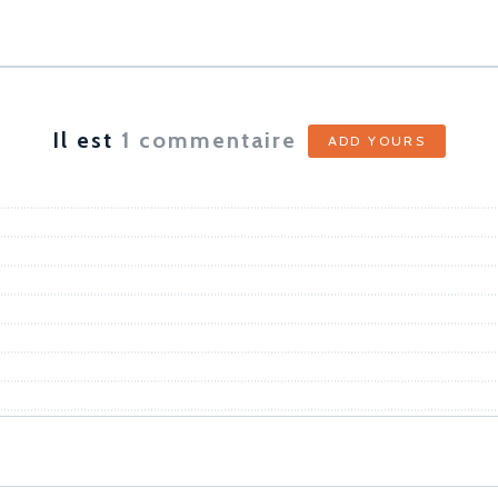
Il est
1
commentaire
ADD YOURS