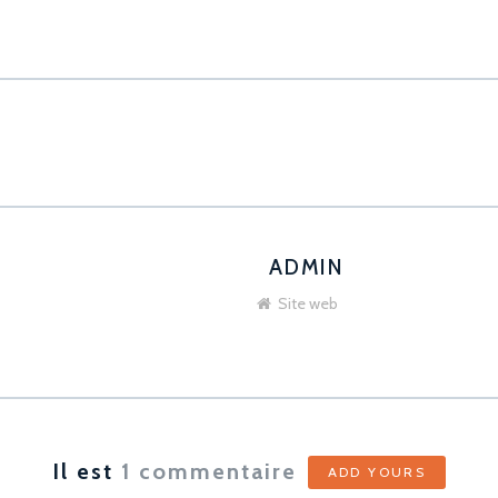
ADMIN
Site web
Il est
1
commentaire
ADD YOURS